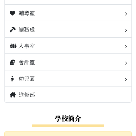
校園公告
輔導室
業務職掌
榮譽榜
校園公告
業務職掌
總務處
檔案下載
活動相簿
校園公告
業務職掌
人事室
升學專區
榮譽榜
活動相簿
校園公告
業務職掌
會計室
校內重要連結
學務相關規範
榮譽榜
場地設施開放使用管理要點
校園公告
業務職掌
幼兒園
校外重要連結
出缺勤填報
常用連結
報修
常用連結
校園公告
校園公告
進修部
學生園地
檔案下載
本校會計月報
學校簡介
補考資訊
本校決算書