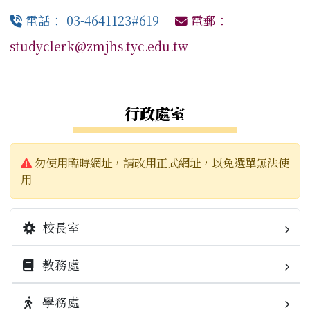
電話： 03-4641123#619
電郵：
studyclerk@zmjhs.tyc.edu.tw
左邊區域內容
行政處室
警告:
勿使用臨時網址，請改用正式網址，以免選單無法使
用
校長室
教務處
校長簡介
業務職掌
學務處