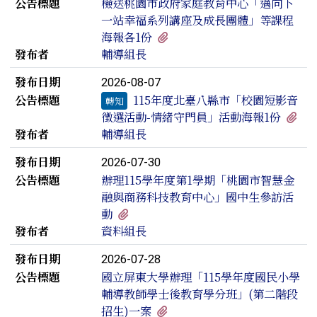
公告標題
檢送桃園市政府家庭教育中心「邁向下
一站幸福系列講座及成長團體」等課程
有3個附檔
海報各1份
發布者
輔導組長
發布日期
2026-08-07
公告標題
115年度北臺八縣市「校園短影音
轉知
有
徵選活動-情緒守門員」活動海報1份
發布者
輔導組長
發布日期
2026-07-30
公告標題
辦理115學年度第1學期「桃園市智慧金
融與商務科技教育中心」國中生參訪活
有1個附檔
動
發布者
資料組長
發布日期
2026-07-28
公告標題
國立屏東大學辦理「115學年度國民小學
輔導教師學士後教育學分班」(第二階段
有1個附檔
招生)一案