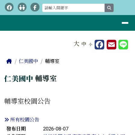
桃園市立仁美國中
跳至主內容區
search
導覽列
工具列
大
中
小
⏸
頁尾區域
主內容區域
Home
仁美國中
輔導室
仁美國中
輔導室
輔導室校園公告
所有校園公告
新聞列表
發布日期
2026-08-07