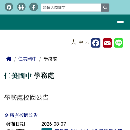
桃園市立仁美國中
跳至主內容區
search
導覽列
工具列
大
中
小
⏸
頁尾區域
主內容區域
Home
仁美國中
學務處
仁美國中
學務處
學務處校園公告
所有校園公告
新聞列表
發布日期
2026-08-07