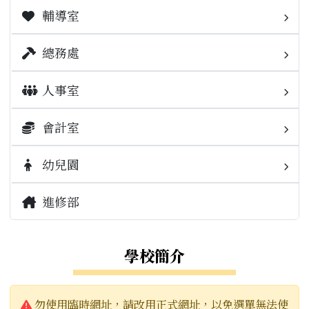
校園公告
輔導室
業務職掌
榮譽榜
校園公告
業務職掌
總務處
檔案下載
活動相簿
校園公告
業務職掌
人事室
升學專區
榮譽榜
活動相簿
校園公告
業務職掌
會計室
校內重要連結
學務相關規範
榮譽榜
場地設施開放使用管理要點
校園公告
業務職掌
幼兒園
校外重要連結
出缺勤填報
常用連結
報修
常用連結
校園公告
校園公告
進修部
學生園地
檔案下載
本校會計月報
學校簡介
補考資訊
本校決算書
警告:
本校預算書
勿使用臨時網址，請改用正式網址，以免選單無法使