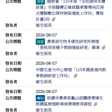
公告標題
國教署「115年度『全民健保永續
研習
經營』分級醫療正確就醫素養導向沉浸
式體驗數位媒材師資增能工作坊」實施
有1個附檔
計畫1份
發布者
衛生組長
發布日期
2026-08-07
公告標題
農業部生物多樣性研究所辦理
研習
有
「黑熊保育種子教師增能研習」簡章
發布者
衛生組長
發布日期
2026-08-07
公告標題
中國生產力中心辦理「115年國產豬肉教
有1個附檔
學教師研習工作坊」
發布者
衛生組長
發布日期
2026-08-07
公告標題
桃園市農業局龜山苗圃綠環境生
轉知
有1個
態園區辦理跨場域環境教育課程
發布者
衛生組長