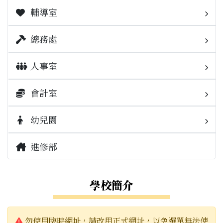
校園公告
輔導室
業務職掌
榮譽榜
校園公告
業務職掌
總務處
檔案下載
活動相簿
校園公告
業務職掌
人事室
升學專區
榮譽榜
活動相簿
校園公告
業務職掌
會計室
校內重要連結
學務相關規範
榮譽榜
場地設施開放使用管理要點
校園公告
業務職掌
幼兒園
校外重要連結
出缺勤填報
常用連結
報修
常用連結
校園公告
校園公告
進修部
學生園地
檔案下載
本校會計月報
學校簡介
補考資訊
本校決算書
警告:
本校預算書
勿使用臨時網址，請改用正式網址，以免選單無法使