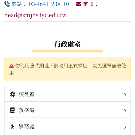
電話： 03-4641123#110
電郵：
head@zmjhs.tyc.edu.tw
左邊區域內容
行政處室
警告:
勿使用臨時網址，請改用正式網址，以免選單無法使
用
校長室
教務處
校長簡介
業務職掌
學務處