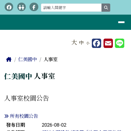
桃園市立仁美國中
跳至主內容區
search
導覽列
工具列
大
中
小
⏸
頁尾區域
主內容區域
Home
仁美國中
人事室
仁美國中
人事室
人事室校園公告
所有校園公告
新聞列表
發布日期
2026-08-02