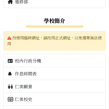
校園公告
校園公告
進修部
學生園地
檔案下載
本校會計月報
學校簡介
補考資訊
本校決算書
警告:
本校預算書
勿使用臨時網址，請改用正式網址，以免選單無法使
用
校內行政分機
作息時間表
仁美願景
仁美校史