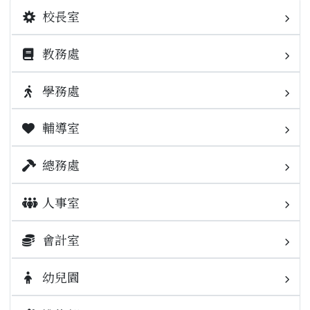
校長室
教務處
校長簡介
業務職掌
學務處
校園公告
輔導室
業務職掌
榮譽榜
校園公告
業務職掌
總務處
檔案下載
活動相簿
校園公告
業務職掌
人事室
升學專區
榮譽榜
活動相簿
校園公告
業務職掌
會計室
校內重要連結
學務相關規範
榮譽榜
場地設施開放使用管理要點
校園公告
業務職掌
幼兒園
校外重要連結
出缺勤填報
常用連結
報修
常用連結